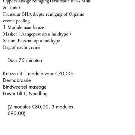
Oppervlakkige reiniging (
Fruitzuur B
HA Milk
& Tonic)
Fruitzuur B
HA diepte reiniging of Organic
crème peeling
1
Module naar keuze
Masker ( Aangepast op u huidtype )
Serum, Passend op u huidtype
Dag of nacht cremè
Duur 75 minuten
Keuze uit 1 module voor €70,00:
Dermabrassie
Bindweefsel massage
Power Lift L, Needling
(2 modules €80,00, 3 modules
€90,00)