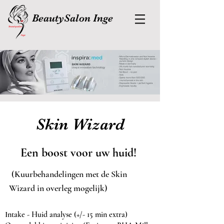
BeautySalon Inge
Skin Wizard
Een boo
st voor uw huid!
(Kuurbehandelingen met de Skin
Wizard in overleg mogelijk)
Intake - Huid analyse
(+/- 15 min extra)