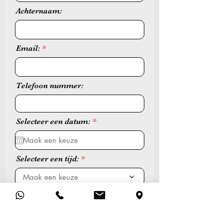
Achternaam:
Email:
Telefoon nummer:
r
Selecteer een datum:
*
e
q
u
i
Selecteer een tijd:
r
e
Maak een keuze
d
Kies een behandeling: