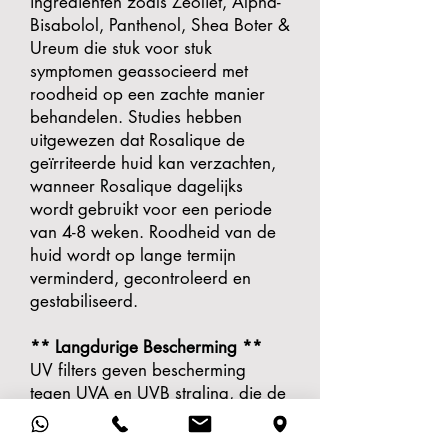
ingrediënten zoals Zeoliet, Alpha-
Bisabolol, Panthenol, Shea Boter &
Ureum die stuk voor stuk
symptomen geassocieerd met
roodheid op een zachte manier
behandelen. Studies hebben
uitgewezen dat Rosalique de
geïrriteerde huid kan verzachten,
wanneer Rosalique dagelijks
wordt gebruikt voor een periode
van 4-8 weken. Roodheid van de
huid wordt op lange termijn
verminderd, gecontroleerd en
gestabiliseerd.
** Langdurige Bescherming **
UV filters geven bescherming
tegen UVA en UVB straling, die de
rode huid kunnen verergeren. De
SPF 50 beschermt tegen verdere