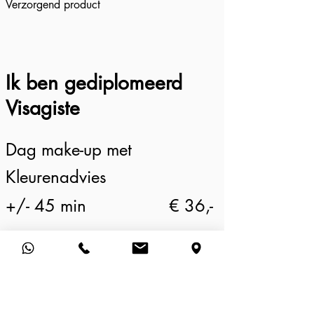
Verzorgend product
Ik ben gediplomeerd
Visagiste
Dag make-up met
Kleurenadvies
+/- 45 min
€ 36,-
Feest of avond Make-Up
+/-
55 min
€ 50,-